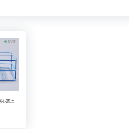
伯 离心瓶架