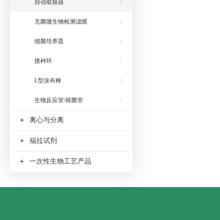
自动取膜器
无菌微生物检测滤膜
细菌培养皿
接种环
L型涂布棒
生物反应管/摇菌管
+
离心与分离
+
福拉试剂
+
一次性生物工艺产品